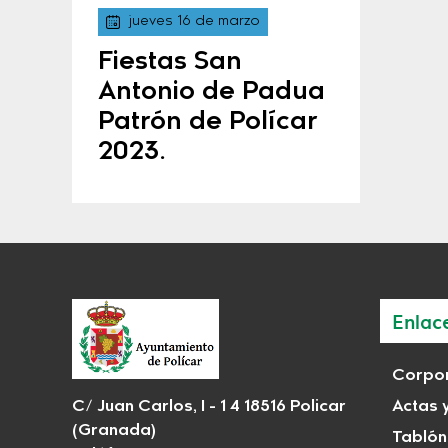
jueves 16 de marzo
Fiestas San
Antonio de Padua
Patrón de Polícar
2023.
Enlac
Corpor
C/ Juan Carlos, I - 1 4 18516 Policar
Actas 
(Granada)
Tablón