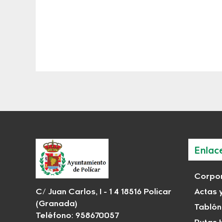
Enlac
Corpor
C/ Juan Carlos, I - 1 4 18516 Policar
Actas 
(Granada)
Tablón
Teléfono: 958670057