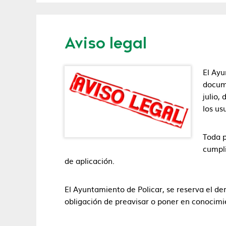
Aviso legal
El Ayu
docume
julio,
los us
Toda p
cumpli
de aplicación.
El Ayuntamiento de Policar, se reserva el de
obligación de preavisar o poner en conocimie