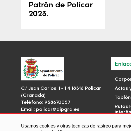
Patrón de Polícar
2023.
Enlac
Corpor
C/ Juan Carlos, I - 1 4 18516 Policar
Actas 
(Granada)
Tablón
Teléfono: 958670057
Rutas H
Email:
policar@dipgra.es
interé
Usamos cookies y otras técnicas de rastreo para mej